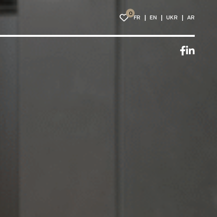
0
FR
EN
UKR
AR