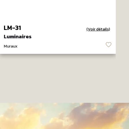
LM-31
(Voir détails)
Luminaires
L
♡
Muraux
M