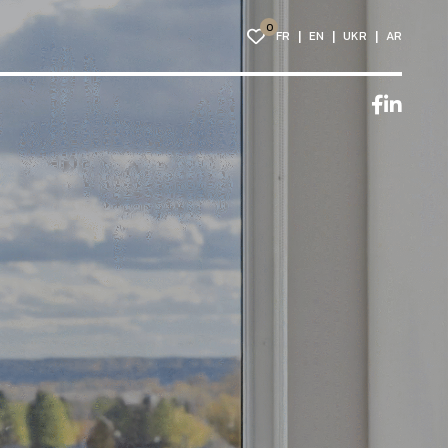
0
FR
EN
UKR
AR