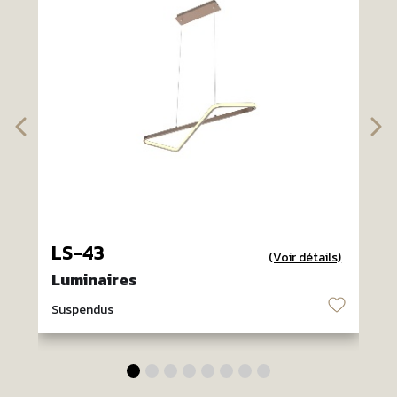
LS-43
(Voir détails)
Luminaires
♡
Suspendus
S