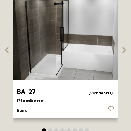
BA-27
(Voir détails)
Plomberie
♡
Bains
B