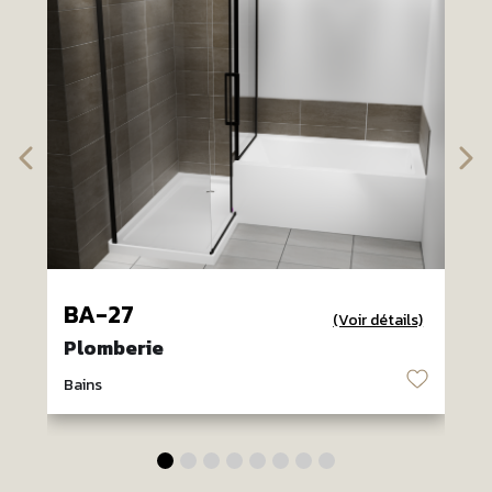
BA-27
(Voir détails)
Plomberie
♡
Bains
B