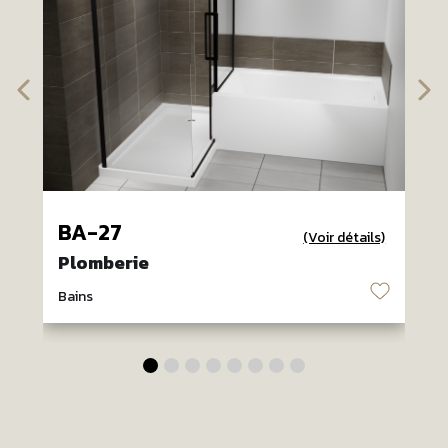
BA-27
(Voir détails)
Plomberie
♡
Bains
B