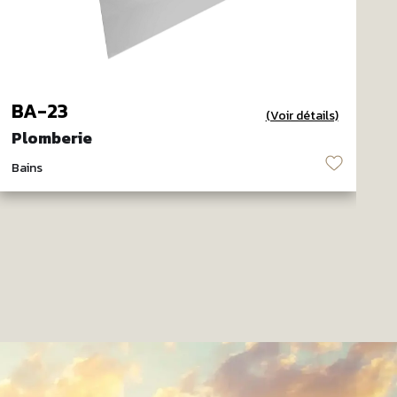
BA-23
(Voir détails)
Plomberie
P
♡
Bains
B