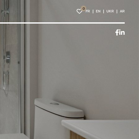
0
FR
EN
UKR
AR