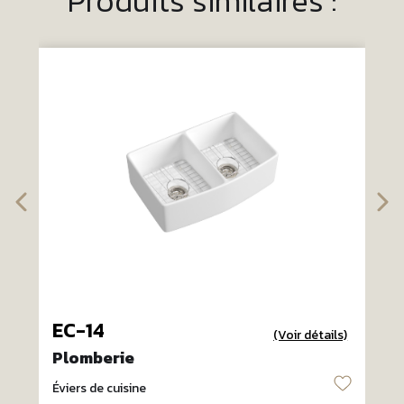
Produits similaires :
EC-14
(Voir détails)
Plomberie
♡
Éviers de cuisine
É