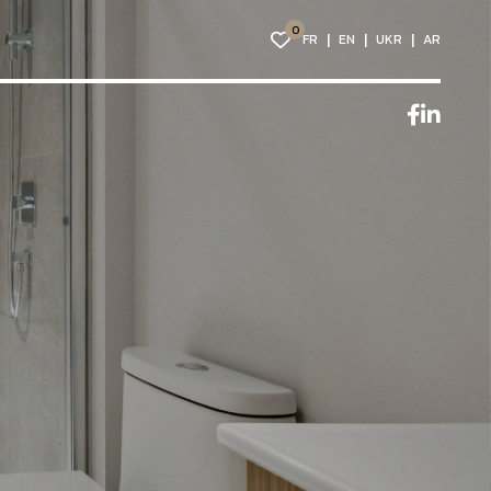
0
FR
EN
UKR
AR