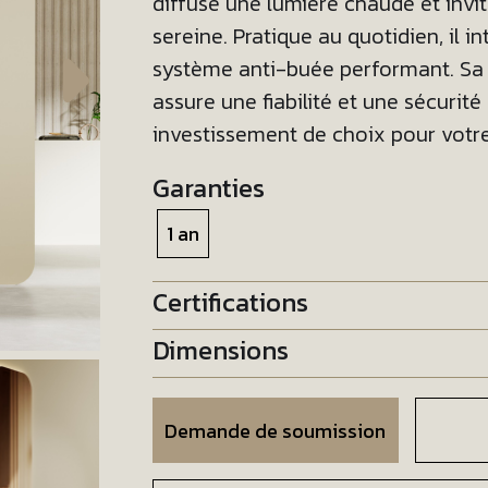
diffuse une lumière chaude et invi
sereine. Pratique au quotidien, il in
système anti-buée performant. Sa b
assure une fiabilité et une sécurité
investissement de choix pour votr
Garanties
1 an
Certifications
Dimensions
Demande de soumission