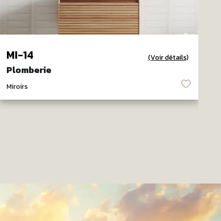
MI-14
M
(Voir détails)
Plomberie
P
♡
Miroirs
M