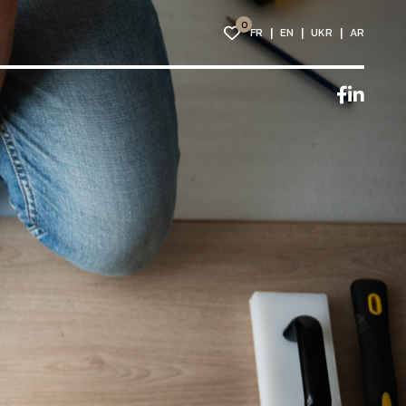
0
FR
EN
UKR
AR