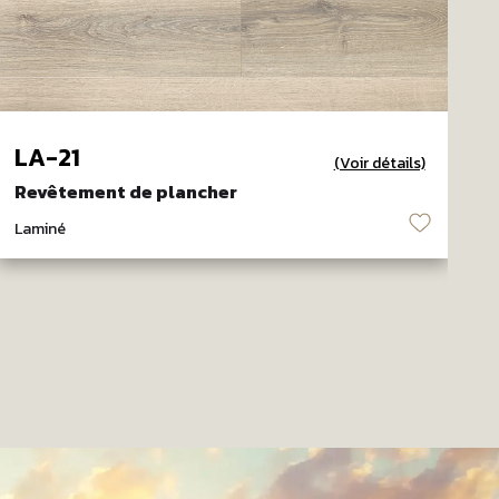
LA-21
(Voir détails)
Revêtement de plancher
R
♡
Laminé
L