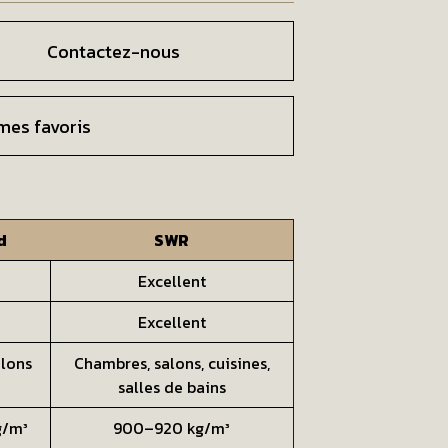
Contactez-nous
mes favoris
d
SWR
Excellent
Excellent
alons
Chambres, salons, cuisines,
salles de bains
g/m³
900–920 kg/m³