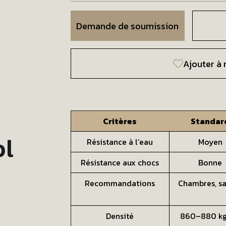
Demande de soumission
Ajouter à 
Critères
Standar
ol
Résistance à l’eau
Moyen
Résistance aux chocs
Bonne
Recommandations
Chambres, s
Densité
860–880 k