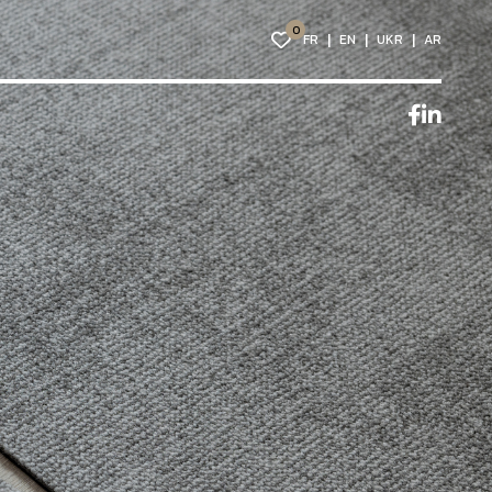
0
FR
EN
UKR
AR