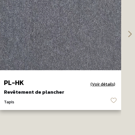
PL-HK
(Voir détails)
Revêtement de plancher
R
♡
Tapis
T