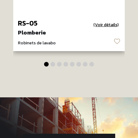
RS-05
(Voir détails)
Plomberie
♡
Robinets de lavabo
R