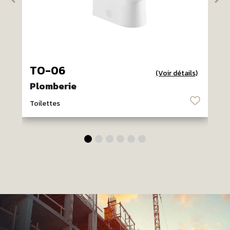
TO-06
(Voir détails)
Plomberie
♡
Toilettes
T