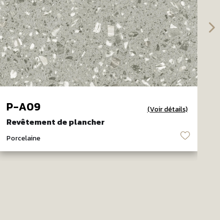
P-A09
(Voir détails)
Revêtement de plancher
R
♡
Porcelaine
P