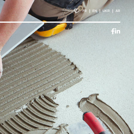
0
FR
EN
UKR
AR